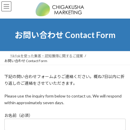
コ
ナ
ン
ビ
テ
ゲ
ン
ー
ツ
シ
へ
ョ
お問い合わせ Contact Form
ス
ン
キ
に
ッ
移
プ
動
TikTokを使った集客・認知獲得に関するご提案
お問い合わせ Contact Form
下記の問い合わせフォームよりご連絡ください。概ね7日以内に折
り返しのご連絡をさせていただきます。
Please use the inquiry form below to contact us. We will respond
within approximately seven days.
お名前（必須）