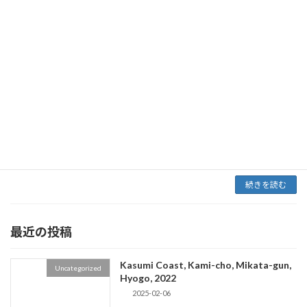
Katsuaki Watanabe 三 […]
続きを読む
Volcanic ash layers on the Arasaki
Uncategorized
Coast, Miura Peninsula, Yokosuka-shi,
Kanagawa, 2021
2024-12-07
Volcanic ash layers on the Arasaki Coast, Miura
Peninsula, Yokosuka-shi, Kanagawa, 2021 by
Katsuaki Watanabe 三 […]
続きを読む
最近の投稿
Kasumi Coast, Kami-cho, Mikata-gun,
Uncategorized
Hyogo, 2022
2025-02-06